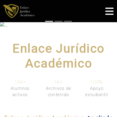
Previous
Nex
Enlace Jurídico
Académico
15K
+
1K
+
100
%
Alumnos
Archivos de
Apoyo
activos
contenido
estudiantil