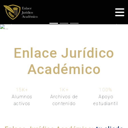
Previous
Nex
Enlace Jurídico
Académico
15K
+
1K
+
100
%
Alumnos
Archivos de
Apoyo
activos
contenido
estudiantil