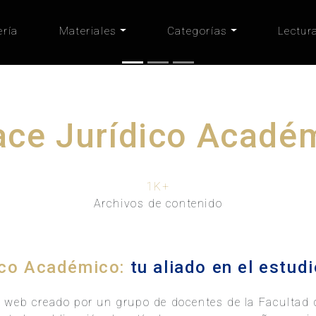
ería
Materiales
Categorías
Lectur
ace Jurídico Acadé
1K
+
Archivos de contenido
ico Académico:
tu aliado en el estud
o web creado por un grupo de docentes de la Facultad 