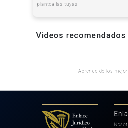
plantea las tuyas.
Videos recomendados
Aprende de los mejor
Enla
Nosot