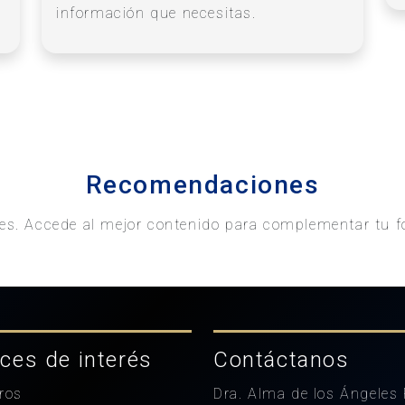
información que necesitas.
Recomendaciones
es. Accede al mejor contenido para complementar tu f
ces de interés
Contáctanos
ros
Dra. Alma de los Ángeles 