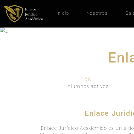
Inicio
Nosotros
Gal
Previous
Enl
15K
+
Alumnos activos
Enlace Juríd
Enlace Jurídico Académico es un siti