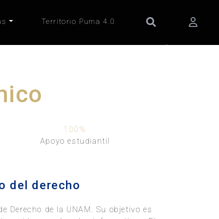
as
Territorio Puma 4.0
Next
mico
100
%
Apoyo estudiantil
io del derecho
de Derecho de la UNAM. Su objetivo es