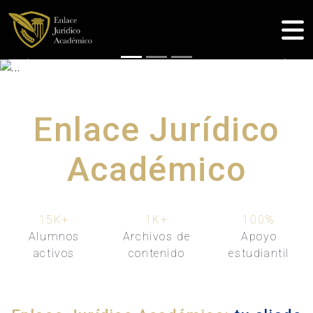
Previous
Nex
Enlace Jurídico
Académico
15K
+
1K
+
100
%
Alumnos
Archivos de
Apoyo
activos
contenido
estudiantil