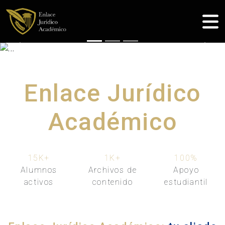
Previous
Nex
Enlace Jurídico
Académico
15K
+
1K
+
100
%
Alumnos
Archivos de
Apoyo
activos
contenido
estudiantil